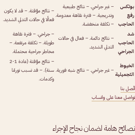
بوتكس
– غير جراحي. – نتائج طبيعية
– نتائج مؤقتة. – قد لا يكون
رفع
وتدريجية. – فترة نقاهة معدومة.
فعالًا في حالات التدلي الشديد.
الحاجب
– تكلفة منخفضة.
شد
– جراحي. – فترة نقاهة
– نتائج دائمة. – فعال في حالات
الحاجب
طويلة. – تكلفة مرتفعة. –
التدلي الشديد.
الجراحي
مخاطر جراحية محتملة.
– نتائج مؤقتة (عادة 1-2
الخيوط
– غير جراحي. – نتائج شبه فورية.
سنة). – قد تسبب تورمًا
التجميلية
وكدمات.
اتّصل بنا
تواصل معنا على واتساب
نصائح هامة لضمان نجاح الإجراء