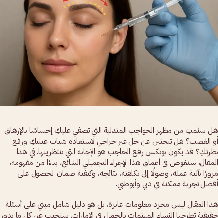
هل سئمتِ من مظهر الحواجب المتدلية التي تضفي عليكِ إحساسًا بالإرهاق
أو الغضب؟ هل تبحثين عن حل غير جراحي لاستعادة شباب عينيكِ ورفع
نظرتكِ؟ قد يكون بوتكس رفع الحاجب هو الإجابة التي تنتظرينها. في هذا
المقال، سنغوص في أعماق هذا الإجراء التجميلي الشائع، بدءًا من مفهومه،
مرورًا بآلية عمله، وصولًا إلى تكلفته، نتائجه، وكيفية ضمان الحصول على
أفضل تجربة ممكنة في دبي وأبوظبي.
هذا المقال ليس مجرد معلومات عابرة، بل هو دليل شامل مبني على أسئلة
حقيقية تطرحها النساء المهتمات بالجمال في الإمارات. سنجيب عن كل ما يدور