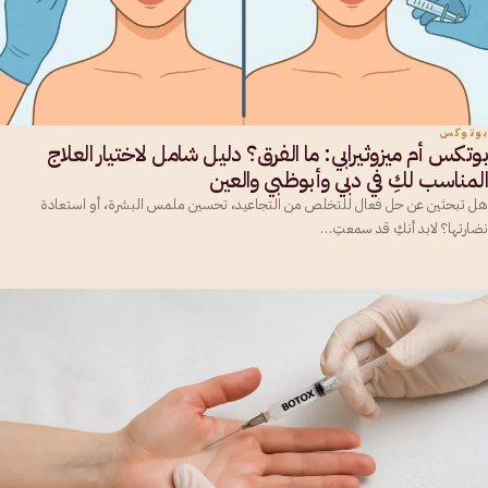
بوتوكس
بوتكس أم ميزوثيرابي: ما الفرق؟ دليل شامل لاختيار العلاج
المناسب لكِ في دبي وأبوظبي والعين
هل تبحثين عن حل فعال للتخلص من التجاعيد، تحسين ملمس البشرة، أو استعادة
نضارتها؟ لابد أنكِ قد سمعتِ…