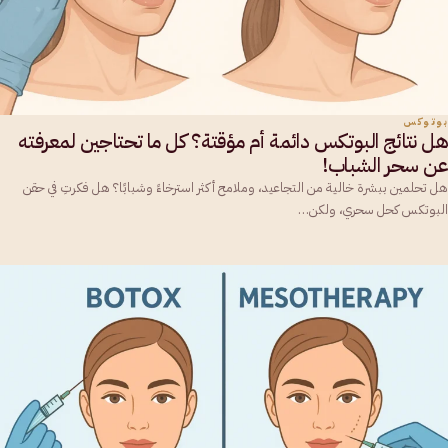
بوتوكس
هل نتائج البوتكس دائمة أم مؤقتة؟ كل ما تحتاجين لمعرفته
عن سحر الشباب!
هل تحلمين ببشرة خالية من التجاعيد، وملامح أكثر استرخاءً وشبابًا؟ هل فكرتِ في حقن
البوتكس كحل سحري، ولكن…