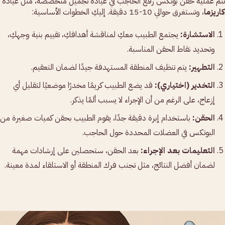
تتم عملية حقن بوتكس رفع الحاجب في عيادة تجميل متخصصة، مثل عيادة
كاريزما
، وتستغرق حوالي 10-15 دقيقة. إليكِ الخطوات الأساسية:
الاستشارة:
يجتمع الطبيب معكِ لمناقشة أهدافكِ، تقييم بنية وجهكِ،
وتحديد نقاط الحقن المناسبة.
التطهير:
يتم تنظيف المنطقة المستهدفة جيدًا لضمان التعقيم.
التخدير (اختياري):
قد يضع الطبيب كريمًا مخدرًا موضعيًا لتقليل أي
إزعاج، على الرغم من أن الإجراء لا يسبب ألمًا يذكر.
الحقن:
باستخدام إبرة دقيقة جدًا، يقوم الطبيب بحقن كميات صغيرة من
البوتكس في العضلات المحددة حول الحاجب.
التعليمات بعد الإجراء:
بعد الحقن، ستحصلين على إرشادات مهمة
لضمان أفضل النتائج، مثل تجنب فرك المنطقة أو الاستلقاء لمدة معينة.