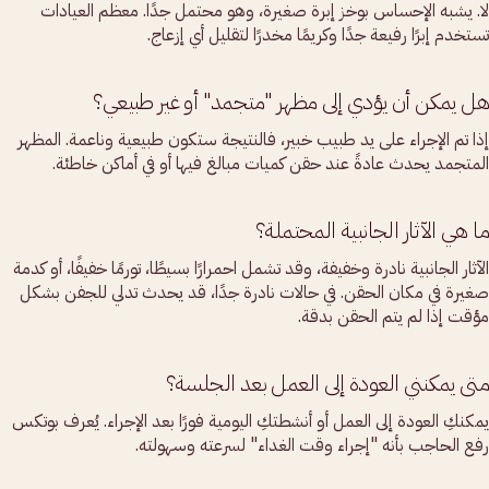
لا. يشبه الإحساس بوخز إبرة صغيرة، وهو محتمل جدًا. معظم العيادات
تستخدم إبرًا رفيعة جدًا وكريمًا مخدرًا لتقليل أي إزعاج.
هل يمكن أن يؤدي إلى مظهر "متجمد" أو غير طبيعي؟
إذا تم الإجراء على يد طبيب خبير، فالنتيجة ستكون طبيعية وناعمة. المظهر
المتجمد يحدث عادةً عند حقن كميات مبالغ فيها أو في أماكن خاطئة.
ما هي الآثار الجانبية المحتملة؟
الآثار الجانبية نادرة وخفيفة، وقد تشمل احمرارًا بسيطًا، تورمًا خفيفًا، أو كدمة
صغيرة في مكان الحقن. في حالات نادرة جدًا، قد يحدث تدلي للجفن بشكل
مؤقت إذا لم يتم الحقن بدقة.
متى يمكنني العودة إلى العمل بعد الجلسة؟
يمكنكِ العودة إلى العمل أو أنشطتكِ اليومية فورًا بعد الإجراء. يُعرف بوتكس
رفع الحاجب بأنه "إجراء وقت الغداء" لسرعته وسهولته.