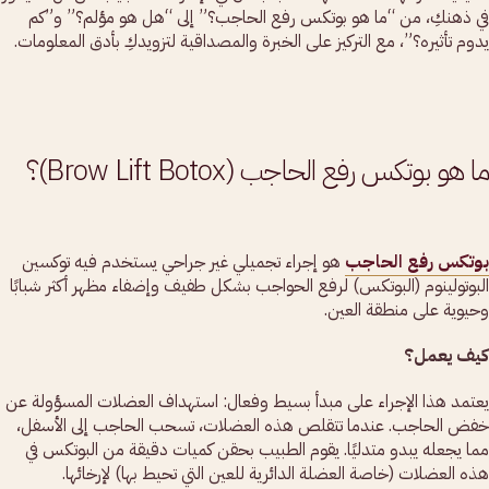
في ذهنكِ، من “ما هو بوتكس رفع الحاجب؟” إلى “هل هو مؤلم؟” و”كم
يدوم تأثيره؟”، مع التركيز على الخبرة والمصداقية لتزويدكِ بأدق المعلومات.
ما هو بوتكس رفع الحاجب (Brow Lift Botox)؟
بوتكس رفع الحاجب
هو إجراء تجميلي غير جراحي يستخدم فيه توكسين
البوتولينوم (البوتكس) لرفع الحواجب بشكل طفيف وإضفاء مظهر أكثر شبابًا
وحيوية على منطقة العين.
كيف يعمل؟
يعتمد هذا الإجراء على مبدأ بسيط وفعال: استهداف العضلات المسؤولة عن
خفض الحاجب. عندما تتقلص هذه العضلات، تسحب الحاجب إلى الأسفل،
مما يجعله يبدو متدليًا. يقوم الطبيب بحقن كميات دقيقة من البوتكس في
هذه العضلات (خاصة العضلة الدائرية للعين التي تحيط بها) لإرخائها.