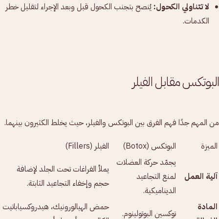
لا تتناولي الكحول:
يُنصح بتجنب الكحول قبل وبعد الإجراء لتقليل خطر
الكدمات.
البوتكس مقابل الفيلر
من المهم جدًا فهم الفرق بين البوتكس والفيلر، حيث يخلط الكثيرون بينهما.
الميزة
البوتكس (Botox)
الفيلر (Fillers)
يجمّد حركة العضلات
يملأ الفراغات تحت الجلد لإضافة
آلية العمل
لمنع التجاعيد
حجم وإخفاء التجاعيد الثابتة.
الديناميكية.
المادة
حمض الهيالورونيك، هيدروكسياباتيت
توكسين البوتولينوم.