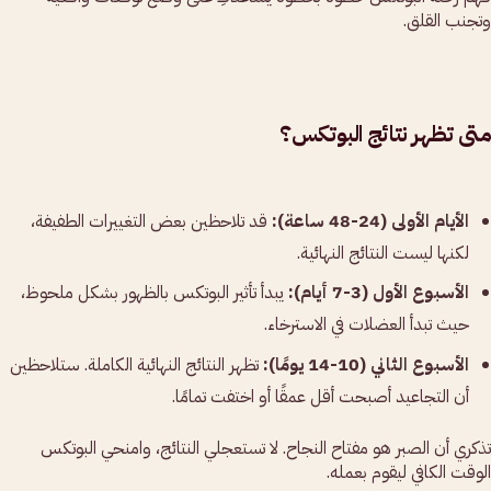
وتجنب القلق.
متى تظهر نتائج البوتكس؟
الأيام الأولى (24-48 ساعة):
قد تلاحظين بعض التغييرات الطفيفة،
لكنها ليست النتائج النهائية.
الأسبوع الأول (3-7 أيام):
يبدأ تأثير البوتكس بالظهور بشكل ملحوظ،
حيث تبدأ العضلات في الاسترخاء.
الأسبوع الثاني (10-14 يومًا):
تظهر النتائج النهائية الكاملة. ستلاحظين
أن التجاعيد أصبحت أقل عمقًا أو اختفت تمامًا.
تذكري أن الصبر هو مفتاح النجاح. لا تستعجلي النتائج، وامنحي البوتكس
الوقت الكافي ليقوم بعمله.