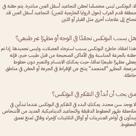
لا، البوتكس ليس مخصصًا لحقن التجاعيد أسفل العين مباشرة. يتم حقنه في
منطقة قدم الغراب (حول الزوايا الخارجية للعين). التجاعيد أسفل العين قد
تحتاج إلى علاجات أخرى مثل الفيلر أو الليزر.
هل يسبب البوتكس تجمّدًا في الوجه أو مظهرًا غير طبيعي؟
هذا اعتقاد خاطئ. البوتكس يسبب استرخاء العضلات، وليس تجميدها. إذا تم
حقنه بالجرعة المناسبة وفي الأماكن الصحيحة من قبل طبيب خبير، فإنه
يعطي مظهرًا طبيعيًا تمامًا، حيث يمكنكِ الابتسام والتعبير دون خطوط
مزعجة. المظهر "المتجمد" ينتج عن الإفراط في الجرعة أو الحقن في مناطق
خاطئة.
متى يجب أن أبدأ في التفكير في البوتكس؟
لا يوجد سن محدد. يمكنكِ البدء في التفكير في البوتكس عندما تبدأين في
ملاحظة ظهور الخطوط الدقيقة والتجاعيد الديناميكية. العديد من الأشخاص
يبدأون في أواخر العشرينات أو أوائل الثلاثينات كإجراء وقائي لمنع تعمق
الخطوط.