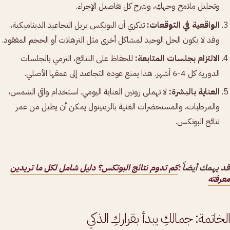
وتحليل ملامح وجهكِ، وشرح كل تفاصيل الإجراء.
الواقعية في التوقعات:
تذكري أن البوتكس يزيل التجاعيد الديناميكية،
وقد لا يكون الحل الوحيد لمشاكل أخرى مثل الترهلات أو الحجم المفقود.
الالتزام بجلسات المتابعة:
للحفاظ على النتائج، التزمي بالجلسات
الدورية كل 4-6 أشهر. هذا يمنع عودة التجاعيد إلى عمقها الأصلي.
العناية بالبشرة:
لا تهملي روتين العناية اليومي. استخدام واقي الشمس،
والمرطبات، والمستحضرات الغنية بالريتينول يمكن أن يطيل من عمر
نتائج البوتكس.
قد يهمك أيضاً :
كم تدوم نتائج البوتكس؟ دليل شامل لكل ما تريدين
معرفته
الخاتمة: جمالكِ يبدأ بقراركِ الذكي