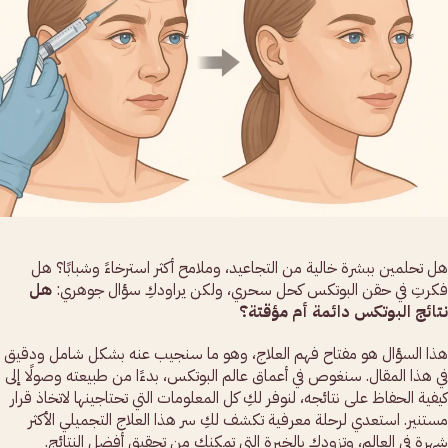
هل تحلمين ببشرة خالية من التجاعيد، وملامح أكثر استرخاءً وشبابًا؟ هل
فكرتِ في حقن البوتكس كحل سحري، ولكن يراودكِ سؤال جوهري:
هل
نتائج البوتكس دائمة أم مؤقتة؟
هذا السؤال هو مفتاح فهم العلاج، وهو ما سنجيب عنه بشكل شامل ودقيق
في هذا المقال. سنغوص في أعماق عالم البوتكس، بدءًا من طبيعته وصولًا إلى
كيفية الحفاظ على نتائجه، لنوفر لكِ كل المعلومات التي تحتاجينها لاتخاذ قرار
مستنير. استعدي لرحلة معرفية تكشف لكِ سر هذا العلاج التجميلي الأكثر
شهرة في العالم، وتزودكِ بالخبرة التي تمكنكِ من تحقيق أفضل النتائج.