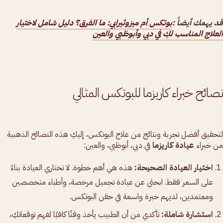
قد يهمك أيضاً :
بوتكس أم ميزوثيرابي: ما الفرق؟ دليل شامل لاختيار
العلاج المناسب لكِ في دبي وأبوظبي والعين
نصائح خبراء كاريزما للبوتكس المثالي
لتحقيق أفضل تجربة ونتائج من علاج البوتكس، إليكِ هذه النصائح الذهبية
من خبراء
عيادة كاريزما
في دبي، أبوظبي، والعين:
اختيار العيادة الصحيحة:
هذه هي أهم خطوة. لا تختاري العيادة بناءً
على السعر فقط. ابحثي عن عيادة تجميل مرخصة، وأطباء متخصصين
ومعتمدين، لديهم خبرة واسعة في حقن البوتكس.
استشارة شاملة:
تأكدي من أن الطبيب يأخذ وقتًا كافيًا لفهم توقعاتكِ،