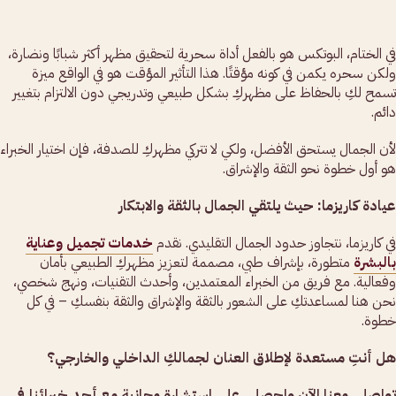
في الختام، البوتكس هو بالفعل أداة سحرية لتحقيق مظهر أكثر شبابًا ونضارة،
ولكن سحره يكمن في كونه مؤقتًا. هذا التأثير المؤقت هو في الواقع ميزة
تسمح لكِ بالحفاظ على مظهركِ بشكل طبيعي وتدريجي دون الالتزام بتغيير
دائم.
لأن الجمال يستحق الأفضل، ولكي لا تتركي مظهركِ للصدفة، فإن اختيار الخبراء
هو أول خطوة نحو الثقة والإشراق.
عيادة كاريزما: حيث يلتقي الجمال بالثقة والابتكار
في كاريزما، نتجاوز حدود الجمال التقليدي. نقدم
خدمات تجميل وعناية
بالبشرة
متطورة، بإشراف طبي، مصممة لتعزيز مظهركِ الطبيعي بأمان
وفعالية. مع فريق من الخبراء المعتمدين، وأحدث التقنيات، ونهج شخصي،
نحن هنا لمساعدتكِ على الشعور بالثقة والإشراق والثقة بنفسكِ – في كل
خطوة.
هل أنتِ مستعدة لإطلاق العنان لجمالكِ الداخلي والخارجي؟
تواصلي معنا الآن واحصلي على استشارة مجانية مع أحد خبرائنا في