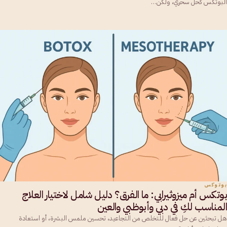
البوتكس كحل سحري، ولكن…
بوتوكس
بوتكس أم ميزوثيرابي: ما الفرق؟ دليل شامل لاختيار العلاج
المناسب لكِ في دبي وأبوظبي والعين
هل تبحثين عن حل فعال للتخلص من التجاعيد، تحسين ملمس البشرة، أو استعادة