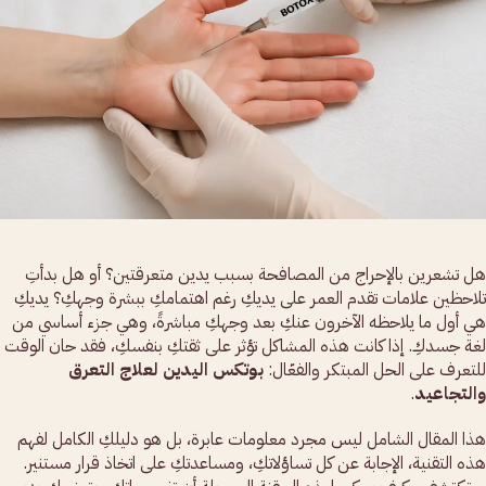
هل تشعرين بالإحراج من المصافحة بسبب يدين متعرقتين؟ أو هل بدأتِ
تلاحظين علامات تقدم العمر على يديكِ رغم اهتمامكِ ببشرة وجهكِ؟ يديكِ
هي أول ما يلاحظه الآخرون عنكِ بعد وجهكِ مباشرةً، وهي جزء أساسي من
لغة جسدكِ. إذا كانت هذه المشاكل تؤثر على ثقتكِ بنفسكِ، فقد حان الوقت
للتعرف على الحل المبتكر والفعّال:
بوتكس اليدين لعلاج التعرق
والتجاعيد
.
هذا المقال الشامل ليس مجرد معلومات عابرة، بل هو دليلكِ الكامل لفهم
هذه التقنية، الإجابة عن كل تساؤلاتكِ، ومساعدتكِ على اتخاذ قرار مستنير.