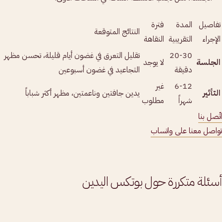
تفاصيل
المدة
فترة
النتائج المتوقعة
الإجراء
التقريبية
النقاهة
20-30
تقليل التعرق في غضون أيام قليلة، تحسن مظهر
الجلسة
لا يوجد
دقيقة
التجاعيد في غضون أسبوعين
6-12
غير
التأثير
يدين جافتين وناعمتين، مظهر أكثر شباباً
شهراً
مطلوب
اتّصل بنا
تواصل معنا على واتساب
أسئلة متكررة حول بوتكس اليدين