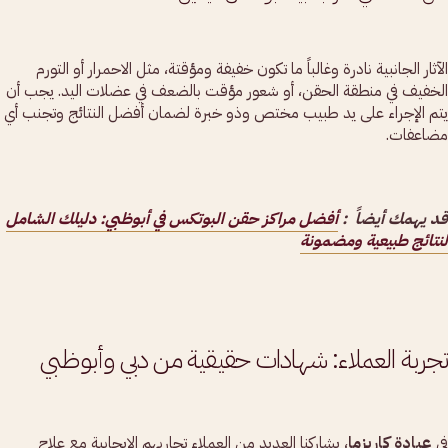
الآثار الجانبية نادرة وغالباً ما تكون خفيفة ومؤقتة، مثل الاحمرار أو التورم
الخفيف في منطقة الحقن، أو شعور مؤقت بالضعف في عضلات اليد. يجب أن
يتم الإجراء على يد طبيب مختص وذو خبرة لضمان أفضل النتائج وتجنب أي
مضاعفات.
قد يهمك أيضاً :
أفضل مراكز حقن البوتكس في أبوظبي: دليلك الشامل
لنتائج طبيعية ومضمونة
تجربة العملاء: شهادات حقيقية من دبي وأبوظبي
في
عيادة كاريزما
، يشاركنا العديد من العملاء تجاربهم الإيجابية مع علاج