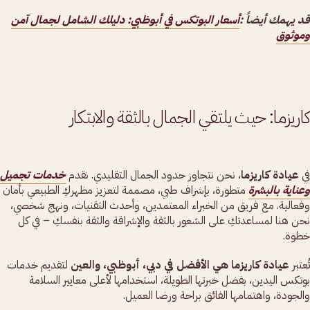
قد يهمك أيضاً :
أسعار البوتكس في أبوظبي: دليلك الشامل لجمال آمن
وموثوق
كاريزما: حيث يلتقي الجمال بالثقة والابتكار
في
عيادة كاريزما
، نحن نتجاوز حدود الجمال التقليدي. نقدم
خدمات تجميل
وعناية بالبشرة
متطورة، بإشراف طبي، مصممة لتعزيز مظهركِ الطبيعي بأمان
وفعالية. مع فريق من الخبراء المعتمدين، وأحدث التقنيات، ونهج شخصي،
نحن هنا لمساعدتكِ على الشعور بالثقة والإشراقة والثقة بنفسكِ – في كل
خطوة.
تُعتبر
عيادة كاريزما هي الأفضل في دبي، أبوظبي، والعين
لتقديم خدمات
بوتكس اليدين، بفضل خبرتها الطويلة، استخدامها لأعلى معايير السلامة
والجودة، واهتمامها الفائق براحة ورضا العميل.