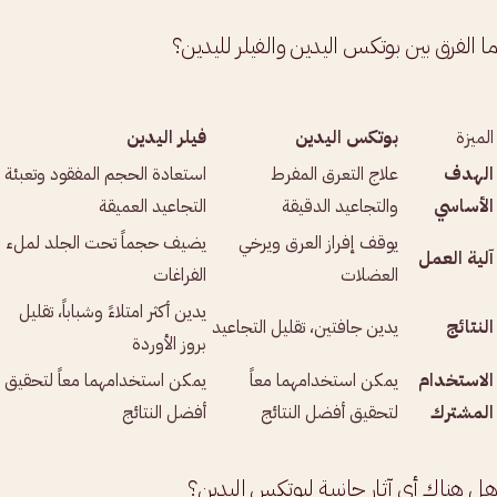
ما الفرق بين بوتكس اليدين والفيلر لليدين؟
الميزة
بوتكس اليدين
فيلر اليدين
الهدف
علاج التعرق المفرط
استعادة الحجم المفقود وتعبئة
الأساسي
والتجاعيد الدقيقة
التجاعيد العميقة
يوقف إفراز العرق ويرخي
يضيف حجماً تحت الجلد لملء
آلية العمل
العضلات
الفراغات
يدين أكثر امتلاءً وشباباً، تقليل
النتائج
يدين جافتين، تقليل التجاعيد
بروز الأوردة
الاستخدام
يمكن استخدامهما معاً
يمكن استخدامهما معاً لتحقيق
المشترك
لتحقيق أفضل النتائج
أفضل النتائج
هل هناك أي آثار جانبية لبوتكس اليدين؟