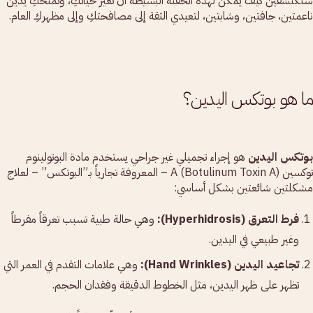
ستكتشفين كيف يمكن لهذه الحقنة البسيطة أن تغير حياتكِ، وتمنحكِ يدين
ناعمتين، جافتين، وشابتين، لتعيدي الثقة إلى مصافحتكِ وإلى مظهركِ العام.
ما هو بوتكس اليدين؟
بوتكس اليدين
هو إجراء تجميلي غير جراحي يستخدم مادة البوتولينوم
توكسين A (Botulinum Toxin A) – المعروفة تجارياً بـ”البوتكس” – لعلاج
مشكلتين شائعتين بشكل أساسي:
فرط التعرق (Hyperhidrosis):
وهي حالة طبية تسبب تعرقاً مفرطاً
وغير طبيعي في اليدين.
تجاعيد اليدين (Hand Wrinkles):
وهي علامات التقدم في العمر التي
تظهر على ظهر اليدين، مثل الخطوط الدقيقة وفقدان الحجم.