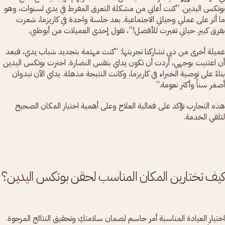
بوتكس اليدين. “كنت أعاني من مشكلة التعرق المفرط في يدي لسنوات، وهو
ما أثر على عملي وحياتي الاجتماعية. بعد جلسة واحدة في كاريزما، شعرت
بفرق كبير. حياتي تغيرت للأفضل!”، تقول إحدى العميلات من أبوظبي.
عميلة أخرى من دبي تشاركنا تجربتها: “كنت مهتمة بتجديد شباب يدي، فبعد
أن اعتنيت بوجهي، أردت أن تكون يداي بنفس النضارة. اخترت بوتكس اليدين
بناءً على توصية الخبراء في كاريزما، وكانت النتيجة مذهلة. يداي الآن تبدوان
أصغر سناً وأكثر نعومة.”
هذه التجارب تؤكد على فعالية العلاج وعلى أهمية اختيار المكان الصحيح
لتلقي الخدمة.
كيف تختارين المكان المناسب لحقن بوتكس اليدين؟
اختيار العيادة المناسبة أمر حاسم لضمان سلامتكِ وتحقيق النتائج المرجوة.