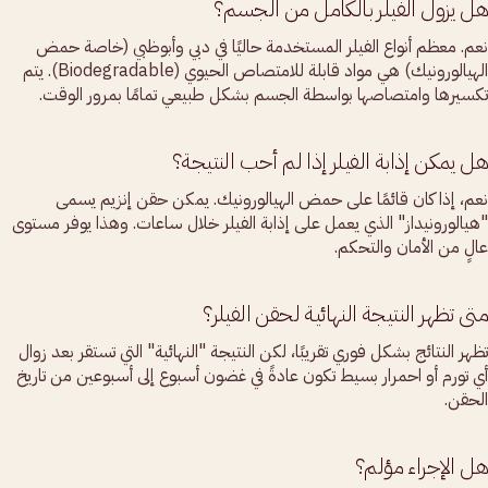
هل يزول الفيلر بالكامل من الجسم؟
نعم. معظم أنواع الفيلر المستخدمة حاليًا في دبي وأبوظبي (خاصة حمض
الهيالورونيك) هي مواد قابلة للامتصاص الحيوي (Biodegradable). يتم
تكسيرها وامتصاصها بواسطة الجسم بشكل طبيعي تمامًا بمرور الوقت.
هل يمكن إذابة الفيلر إذا لم أحب النتيجة؟
نعم، إذا كان قائمًا على حمض الهيالورونيك. يمكن حقن إنزيم يسمى
"هيالورونيداز" الذي يعمل على إذابة الفيلر خلال ساعات. وهذا يوفر مستوى
عالٍ من الأمان والتحكم.
متى تظهر النتيجة النهائية لحقن الفيلر؟
تظهر النتائج بشكل فوري تقريبًا، لكن النتيجة "النهائية" التي تستقر بعد زوال
أي تورم أو احمرار بسيط تكون عادةً في غضون أسبوع إلى أسبوعين من تاريخ
الحقن.
هل الإجراء مؤلم؟