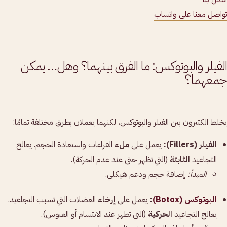
تواصل معنا على واتساب
الفيلر والبوتوكس: ما الفرق بينهما؟ وهل… يمكن
جمعهما؟
يخلط الكثيرون بين الفيلر والبوتوكس، لكنهما يعملان بطرق مختلفة تمامًا:
الفيلر (Fillers):
يعمل على
ملء
الفراغات واستعادة الحجم. يعالج
التجاعيد
الثابتة
(التي تظهر حتى عند عدم الحركة).
المبدأ:
إضافة حجم ودعم هيكلي.
البوتوكس (Botox)
:
يعمل على
إرخاء
العضلات التي تسبب التجاعيد.
يعالج التجاعيد
الحركية
(التي تظهر عند الابتسام أو العبوس).