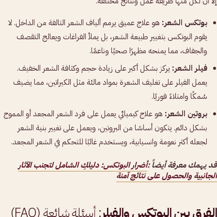
إلا أن لكل منها طريقة عمل ونتائج مختلفة.
بوتكس الشعر:
هو علاج عميق يرمم ألياف الشعر التالفة من الداخل. لا
يقوم البوتكس بتغيير طبيعة الشعر، بل يملأ الفراغات ويعالج التقصف
والجفاف، مما يمنحه مظهرًا صحيًا وناعمًا.
فيلر الشعر:
يركز بشكل أكبر على زيادة حجم وكثافة الشعر الخفيف.
يعمل الفيلر على تغليف الشعرة بمواد مالئة مثل الكيراتين، مما يضيف
سُمكًا وامتلاءً فوريًا.
بروتين الشعر:
هو علاج كيميائي يعمل على فرد الشعر المجعد أو المموج
بشكل دائم. يتكون أساسًا من البروتين، ويعمل على تغيير بنية الشعر
لجعله أكثر نعومة وانسيابية، ويستخدم غالبًا للتحكم في الشعر المجعد.
قد يهمك معرفة أيضاً :
أضرار البوتكس: دليلكِ الشامل لتجنب الآثار
الجانبية والحصول على نتائج آمنة
الفرق بين البوتكس والفيلر
: أسئلة شائعة (FAQ)