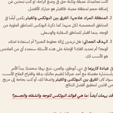
كانت تجاعيدك عميقة وثابتة حتى في وضع الراحة، أو كنتِ تبحثين عن
إضافة حجم لمنطقة معينة، فالفيلر هو خيارك الأفضل.
المنطقة المراد علاجها:
الفرق بين البوتكس والفيلر
يكمن أيضًا في
المناطق المخصصة لكل منهما. كما ذكرنا، البوتكس للمناطق العلوية من
الوجه، بينما الفيلر للمناطق السفلية والوسطى.
الهدف الجمالي:
هل تريدين إزالة خطوط التعبير؟ أم استعادة امتلاء
الوجه؟ أم تحديد الفك؟ الإجابة على هذه الأسئلة ستحدد أي من العلاجين
هو الأنسب لكِ.
في
عيادة كاريزما
في دبي، أبوظبي، والعين، نتبع نهجًا شخصيًا. يبدأ الأمر
باستشارة مفصلة مع أحد خبرائنا لتقييم حالتكِ بدقة واقتراح العلاج الأنسب،
سواء كان
الفرق بين البوتكس والفيلر
واضحًا لكِ، أو كنتِ بحاجة إلى مزيج
من الاثنين لتحقيق أفضل النتائج.
قد يهمك أيضاً :
ما هي فوائد البوتكس للوجه والشفاه والجسم؟