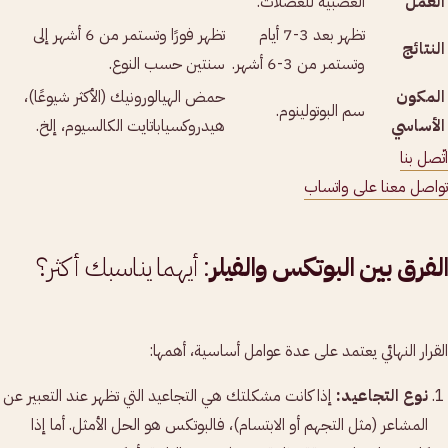
العمل
العصبية للعضلات.
تظهر بعد 3-7 أيام
تظهر فورًا وتستمر من 6 أشهر إلى
النتائج
وتستمر من 3-6 أشهر.
سنتين حسب النوع.
المكون
حمض الهيالورونيك (الأكثر شيوعًا)،
سم البوتولينوم.
الأساسي
هيدروكسياباتايت الكالسيوم، إلخ.
اتّصل بنا
تواصل معنا على واتساب
الفرق بين البوتكس والفيلر
: أيهما يناسبك أكثر؟
القرار النهائي يعتمد على عدة عوامل أساسية، أهمها:
نوع التجاعيد:
إذا كانت مشكلتك هي التجاعيد التي تظهر عند التعبير عن
المشاعر (مثل التجهم أو الابتسام)، فالبوتكس هو الحل الأمثل. أما إذا