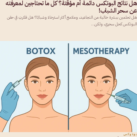
هل نتائج البوتكس دائمة أم مؤقتة؟ كل ما تحتاجين لمعرفته
عن سحر الشباب!
هل تحلمين ببشرة خالية من التجاعيد، وملامح أكثر استرخاءً وشبابًا؟ هل فكرتِ في حقن
البوتكس كحل سحري، ولكن…
بوتوكس