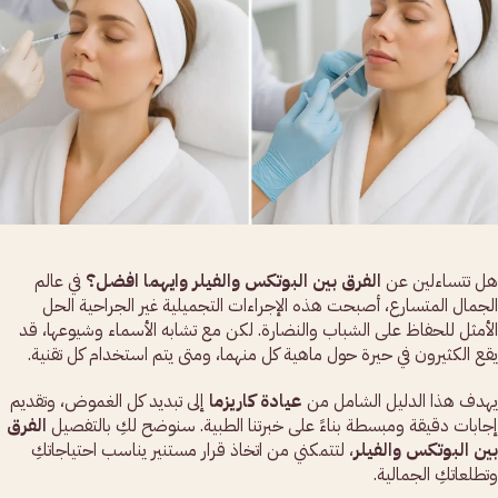
هل تتساءلين عن
الفرق بين البوتكس والفيلر وايهما افضل؟
في عالم
الجمال المتسارع، أصبحت هذه الإجراءات التجميلية غير الجراحية الحل
الأمثل للحفاظ على الشباب والنضارة. لكن مع تشابه الأسماء وشيوعها، قد
يقع الكثيرون في حيرة حول ماهية كل منهما، ومتى يتم استخدام كل تقنية.
يهدف هذا الدليل الشامل من
عيادة كاريزما
إلى تبديد كل الغموض، وتقديم
إجابات دقيقة ومبسطة بناءً على خبرتنا الطبية. سنوضح لكِ بالتفصيل
الفرق
بين البوتكس والفيلر
، لتتمكني من اتخاذ قرار مستنير يناسب احتياجاتكِ
وتطلعاتكِ الجمالية.