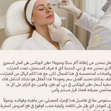
هل تبحثين عن إطلالة أكثر شبابًا وحيوية؟ حقن البوتكس هي الحل السحري
الذي تبحثين عنه. في دبي، المدينة التي لا تعرف المستحيل، تتعدد الخيارات
والعيادات المتخصصة في هذا المجال. لكن، مع هذا الكم الهائل من الخيارات،
كيف يمكنكِ تحديد أفضل سعر وجودة؟ هذا المقال هو دليلك الشامل لفك
شفرة أسعار حقن البوتكس في دبي، أبو ظبي، والعين، مع التركيز على كل ما
تحتاجين معرفته لاتخاذ قرار مستنير وآمن.
سنغوص معًا في تفاصيل هذا الإجراء التجميلي، من ماهيته وفوائده، وصولاً
إلى العوامل التي تؤثر على تكلفته، وكيفية تجنب الوقوع في فخ العروض المغرية