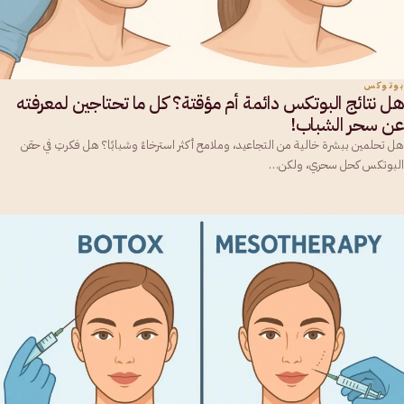
بوتوكس
هل نتائج البوتكس دائمة أم مؤقتة؟ كل ما تحتاجين لمعرفته
عن سحر الشباب!
هل تحلمين ببشرة خالية من التجاعيد، وملامح أكثر استرخاءً وشبابًا؟ هل فكرتِ في حقن
البوتكس كحل سحري، ولكن…