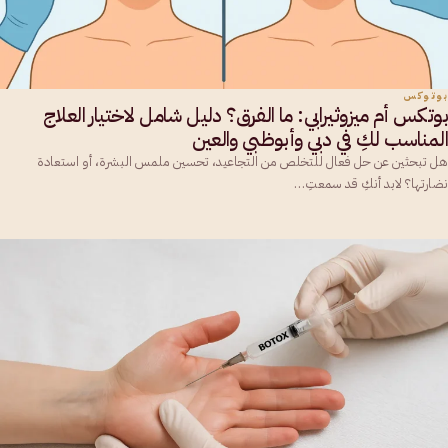
بوتوكس
بوتكس أم ميزوثيرابي: ما الفرق؟ دليل شامل لاختيار العلاج
المناسب لكِ في دبي وأبوظبي والعين
هل تبحثين عن حل فعال للتخلص من التجاعيد، تحسين ملمس البشرة، أو استعادة
نضارتها؟ لابد أنكِ قد سمعتِ…