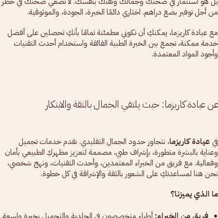
بل هو استثمار في صحتك وجمالك وثقتك بنفسك. لا تضعي صحتك في خطر
من أجل توفير بضع دراهم. اختاري دائمًا الخبرة، الجودة، والموثوقية.
مع عيادة كاريزما، يمكنكِ أن تكوني مطمئنة تمامًا بأنكِ تحصلين على أفضل
خدمة ممكنة، تجمع بين الخبرة الطبية الفائقة واستخدام أحدث التقنيات
وأجود المواد المعتمدة.
عن عيادة كاريزما: حيث يلتقي الجمال بالثقة والابتكار
في
عيادة كاريزما
، نتجاوز حدود الجمال التقليدي. نقدم خدمات تجميل
وعناية بالبشرة متطورة، بإشراف طبي، مصممة لتعزيز مظهركِ الطبيعي بأمان
وفعالية. مع فريق من الخبراء المعتمدين، وأحدث التقنيات، ونهج شخصي،
نحن هنا لمساعدتكِ على الشعور بالثقة والإشراقة في كل خطوة.
ما الذي يميزنا؟
فريق من الخبراء:
أطباء متخصصون في الجلدية والتجميل بخبرة واسعة.