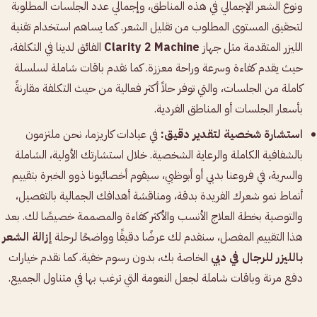
ونوع الشعر الإجمالي في هذه المناطق، وإجمالي عدد الجلسات المطلوبة
لتحقيق المستوى المطلوب من تقليل الشعر. كما يساهم استخدام تقنية
الليزر المتقدمة مثل جهاز
Clarity 2 Machine
الفائق لدينا في التكلفة،
حيث يقدم كفاءة وسرعة وراحة معززة. كما نقدم باقات شاملة لسلسلة
كاملة من الجلسات، والتي توفر حلاً أكثر فعالية من حيث التكلفة مقارنةً
بأسعار الجلسات أو المناطق الفردية.
استشارة شخصية لتقدير دقيق:
في عيادات كاريزما، نحن ملتزمون
بالشفافية الكاملة والرعاية الشخصية. خلال استشارتك الأولية، الشاملة
والسرية، في فروعنا بدبي أو أبوظبي، سيقوم أخصائيونا ذوو الخبرة بتقييم
أنماط نمو شعرك الفريدة بدقة، ومناقشة أهدافك الجمالية بالتفصيل،
والتوصية بخطة العلاج الأنسب والأكثر كفاءة والمصممة خصيصًا لك. بعد
هذا التقييم المفصل، سنقدم لك عرضًا دقيقًا وواضحًا لرحلة
إزالة الشعر
بالليزر للرجال في دبي
الخاصة بك، بدون رسوم خفية. كما نقدم خيارات
دفع مرنة وباقات شاملة لجعل النعومة التي ترغب بها في متناول الجميع.