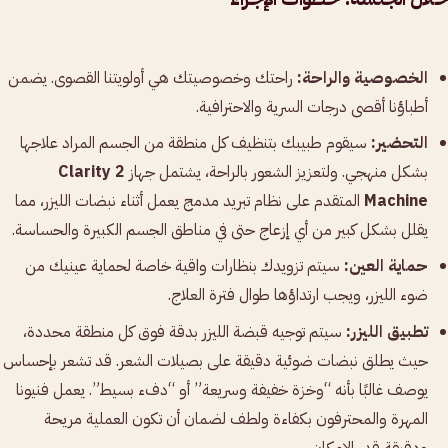
الخصوصية والراحة:
راحتك وخصوصيتك هي أولويتنا القصوى. يضمن
أطباؤنا أقصى درجات السرية والاحترافية.
التحضير:
سيقوم طبيبك بتنظيف كل منطقة من الجسم المراد علاجها
بشكل منهجي. ولتعزيز الشعور بالراحة، يشتمل جهاز
Clarity 2
Machine
المتقدم على نظام تبريد مدمج يعمل أثناء نبضات الليزر، مما
يقلل بشكل كبير من أي إزعاج حتى في مناطق الجسم الكبيرة والحساسة.
حماية العين:
سيتم تزويدك بنظارات واقية خاصة لحماية عينيك من
ضوء الليزر، ويجب ارتداؤها طوال فترة العلاج.
تطبيق الليزر:
سيتم توجيه قبضة الليزر بدقة فوق كل منطقة محددة،
حيث يطلق نبضات ضوئية دقيقة على بصيلات الشعر. قد تشعر بإحساس
يوصف غالبًا بأنه “وخزة خفيفة وسريعة” أو “دفء بسيط”. يعمل فنيونا
المهرة والمحترفون بكفاءة ولطف لضمان أن تكون العملية مريحة
ودقيقة قدر الإمكان.