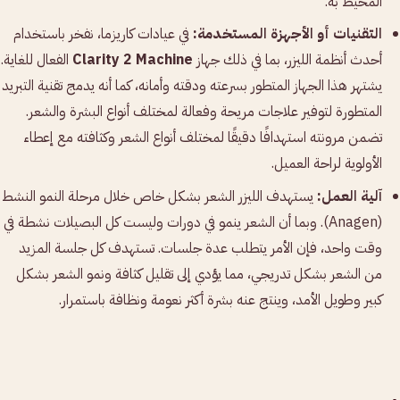
المحيط به.
التقنيات أو الأجهزة المستخدمة:
في عيادات كاريزما، نفخر باستخدام
أحدث أنظمة الليزر، بما في ذلك جهاز
Clarity 2 Machine
الفعال للغاية.
يشتهر هذا الجهاز المتطور بسرعته ودقته وأمانه، كما أنه يدمج تقنية التبريد
المتطورة لتوفير علاجات مريحة وفعالة لمختلف أنواع البشرة والشعر.
تضمن مرونته استهدافًا دقيقًا لمختلف أنواع الشعر وكثافته مع إعطاء
الأولوية لراحة العميل.
آلية العمل:
يستهدف الليزر الشعر بشكل خاص خلال مرحلة النمو النشط
(Anagen). وبما أن الشعر ينمو في دورات وليست كل البصيلات نشطة في
وقت واحد، فإن الأمر يتطلب عدة جلسات. تستهدف كل جلسة المزيد
من الشعر بشكل تدريجي، مما يؤدي إلى تقليل كثافة ونمو الشعر بشكل
كبير وطويل الأمد، وينتج عنه بشرة أكثر نعومة ونظافة باستمرار.