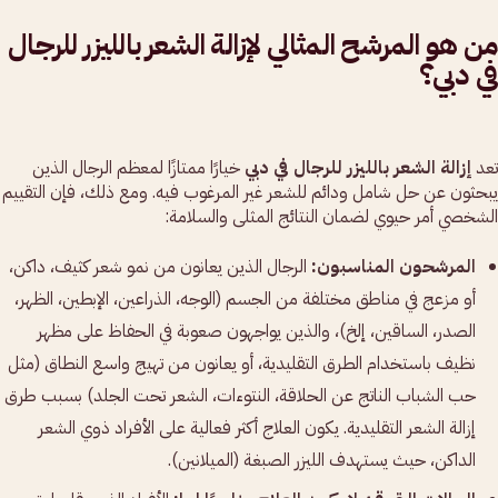
من هو المرشح المثالي لإزالة الشعر بالليزر للرجال
في دبي؟
تعد
إزالة الشعر بالليزر للرجال في دبي
خيارًا ممتازًا لمعظم الرجال الذين
يبحثون عن حل شامل ودائم للشعر غير المرغوب فيه. ومع ذلك، فإن التقييم
الشخصي أمر حيوي لضمان النتائج المثلى والسلامة:
المرشحون المناسبون:
الرجال الذين يعانون من نمو شعر كثيف، داكن،
أو مزعج في مناطق مختلفة من الجسم (الوجه، الذراعين، الإبطين، الظهر،
الصدر، الساقين، إلخ)، والذين يواجهون صعوبة في الحفاظ على مظهر
نظيف باستخدام الطرق التقليدية، أو يعانون من تهيج واسع النطاق (مثل
حب الشباب الناتج عن الحلاقة، النتوءات، الشعر تحت الجلد) بسبب طرق
إزالة الشعر التقليدية. يكون العلاج أكثر فعالية على الأفراد ذوي الشعر
الداكن، حيث يستهدف الليزر الصبغة (الميلانين).