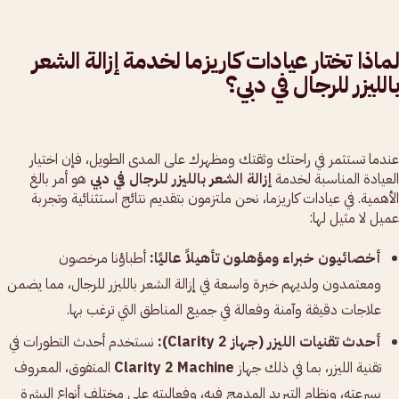
لماذا تختار عيادات كاريزما لخدمة إزالة الشعر
بالليزر للرجال في دبي؟
عندما تستثمر في راحتك وثقتك ومظهرك على المدى الطويل، فإن اختيار
العيادة المناسبة لخدمة
إزالة الشعر بالليزر للرجال في دبي
هو أمر بالغ
الأهمية. في عيادات كاريزما، نحن ملتزمون بتقديم نتائج استثنائية وتجربة
عميل لا مثيل لها:
أخصائيون خبراء ومؤهلون تأهيلاً عاليًا:
أطباؤنا مرخصون
ومعتمدون ولديهم خبرة واسعة في إزالة الشعر بالليزر للرجال، مما يضمن
علاجات دقيقة وآمنة وفعالة في جميع المناطق التي ترغب بها.
أحدث تقنيات الليزر (جهاز Clarity 2):
نستخدم أحدث التطورات في
تقنية الليزر، بما في ذلك جهاز
Clarity 2 Machine
المتفوق، المعروف
بسرعته، ونظام التبريد المدمج فيه، وفعاليته على مختلف أنواع البشرة