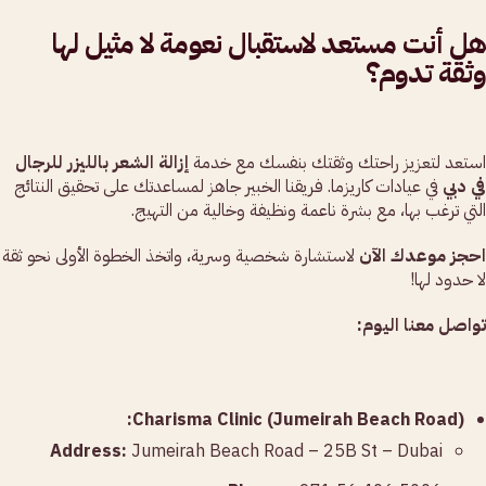
هل أنت مستعد لاستقبال نعومة لا مثيل لها
وثقة تدوم؟
استعد لتعزيز راحتك وثقتك بنفسك مع خدمة
إزالة الشعر بالليزر للرجال
في دبي
في عيادات كاريزما. فريقنا الخبير جاهز لمساعدتك على تحقيق النتائج
التي ترغب بها، مع بشرة ناعمة ونظيفة وخالية من التهيج.
احجز موعدك الآن
لاستشارة شخصية وسرية، واتخذ الخطوة الأولى نحو ثقة
لا حدود لها!
تواصل معنا اليوم:
Charisma Clinic (Jumeirah Beach Road):
Address:
Jumeirah Beach Road – 25B St – Dubai