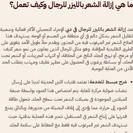
ما هي إزالة الشعر بالليزر للرجال وكيف تعمل؟
تعد
إزالة الشعر بالليزر للرجال في دبي
الإجراء التجميلي الأكثر فعالية وشعبية
لتقليل الشعر بشكل دائم في أي منطقة من الجسم أو الوجه. يستهدف هذا
العلاج الشعر غير المرغوب فيه من الجذور، ويقدم حلاً طويل الأمد يتفوق على
الطرق التقليدية المؤقتة. وهو مثالي للرجال الذين يعانون من نمو شعر كثيف
أو مزعج، أو تهيج الجلد الناتج عن الحلاقة، أو التهاب الجريبات، أو الشعر تحت
الجلد، أو ببساطة يرغبون في الحصول على مظهر نظيف ومهذب يتطلب الحد
الأدنى من العناية اليومية.
شرح مبسط للخدمة:
تعتمد تقنيات الليزر الحديثة لدينا على إرسال
نبضات ضوئية مركزة للغاية. يتم امتصاص هذا الضوء بواسطة صبغة
الميلانين الموجودة في بصيلات الشعر تحت سطح الجلد. تتحول طاقة
الضوء إلى حرارة، مما يؤدي إلى إتلاف البصيلة من جذورها، وبالتالي يمنع
قدرتها على إنتاج الشعر في المستقبل. تتميز هذه العملية بدقتها، حيث
تستهدف الشعر غير المرغوب فيه فقط مع الحفاظ على سلامة الجلد