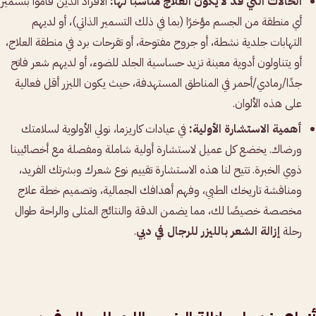
الحالات التي قد لا يكون العلاج مناسبًا لها:
الأفراد الذين قاموا بتسمير
أي منطقة من الجسم مؤخرًا (بما في ذلك التسمير الذاتي)، أو لديهم
التهابات جلدية نشطة، أو جروح مفتوحة، أو تقرحات برد في منطقة العلاج،
أو يتناولون أدوية معينة تزيد حساسية الجلد للضوء، أو لديهم شعر فاتح
جدًا/رمادي/أحمر في المناطق المستهدفة، حيث يكون الليزر أقل فعالية
على هذه الألوان.
أهمية الاستشارة الأولية:
في عيادات كاريزما، نولي الأولوية لسلامتك
ورضاك. يخضع كل عميل لاستشارة أولية شاملة ومفصلة مع أخصائيينا
ذوي الخبرة. تتيح لنا هذه الاستشارة تقييم نوع شعرك وبشرتك الفريد،
ومناقشة تاريخك الطبي، وفهم أهدافك الجمالية، وتصميم خطة علاج
مخصصة خصيصًا لك، مما يضمن الدقة والنتائج المثلى والراحة طوال
رحلة
إزالة الشعر بالليزر للرجال في دبي
.