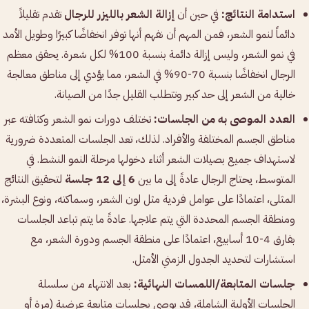
استدامة النتائج:
في حين أن
إزالة الشعر بالليزر للرجال
تقدم تقليلاً
دائماً لنمو الشعر، فمن المهم أن نفهم أنها توفر انخفاضًا كبيرًا وطويل الأمد
في نمو الشعر، وليس إزالة دائمة بنسبة 100% لكل شعرة. يحقق معظم
الرجال انخفاضًا بنسبة 70-90% في الشعر، مما يؤدي إلى مناطق معالجة
خالية من الشعر إلى حد كبير وتتطلب القليل جدًا من الصيانة.
العدد الموصى به من الجلسات:
تختلف دورات نمو الشعر وكثافته عبر
مناطق الجسم المختلفة والأفراد. لذلك، تعد الجلسات المتعددة ضرورية
لاستهداف جميع بصيلات الشعر أثناء دخولها مرحلة النمو النشط. في
المتوسط، يحتاج الرجال عادةً إلى ما بين
6 إلى 12 جلسة
لتحقيق النتائج
المثلى، اعتمادًا على عوامل فردية مثل لون الشعر، وسماكته، ونوع البشرة،
ومنطقة الجسم المحددة التي يتم علاجها. عادةً ما يتم تباعد الجلسات
بفارق 4-10 أسابيع، اعتمادًا على منطقة الجسم ودورة الشعر، مع
استشارات لتحديد الجدول الزمني الأمثل.
جلسات المتابعة/اللمسات النهائية:
بعد الانتهاء من سلسلة
الجلسات الأولية الشاملة، قد يوصى بجلسات متابعة عرضية (مرة أو